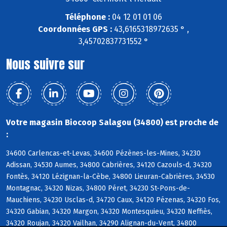
Téléphone :
04 12 01 01 06
Coordonnées GPS :
43,6165318972635 ° ,
3,45702837731552 °
Nous suivre sur
Votre magasin Biocoop Salagou (34800) est proche de
:
34600 Carlencas-et-Levas, 34600 Pézènes-les-Mines, 34230
Adissan, 34530 Aumes, 34800 Cabrières, 34120 Cazouls-d, 34320
Fontès, 34120 Lézignan-la-Cèbe, 34800 Lieuran-Cabrières, 34530
Montagnac, 34320 Nizas, 34800 Péret, 34230 St-Pons-de-
Mauchiens, 34230 Usclas-d, 34720 Caux, 34120 Pézenas, 34320 Fos,
34320 Gabian, 34320 Margon, 34320 Montesquieu, 34320 Neffiès,
34320 Roujan, 34320 Vailhan, 34290 Alignan-du-Vent, 34800