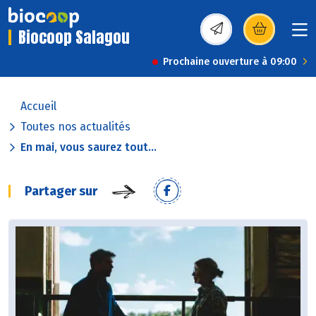
Biocoop Salagou
(s’ouvre dans une nou
Prochaine ouverture à 09:00
Accueil
Toutes nos actualités
En mai, vous saurez tout...
Partager sur