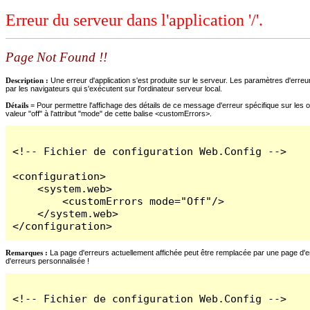
Erreur du serveur dans l'application '/'.
Page Not Found !!
Description :
Une erreur d'application s'est produite sur le serveur. Les paramètres d'erreur
par les navigateurs qui s'exécutent sur l'ordinateur serveur local.
Détails =
Pour permettre l'affichage des détails de ce message d'erreur spécifique sur les o
valeur "off" à l'attribut "mode" de cette balise <customErrors>.
<!-- Fichier de configuration Web.Config -->

<configuration>

    <system.web>

        <customErrors mode="Off"/>

    </system.web>

</configuration>
Remarques :
La page d'erreurs actuellement affichée peut être remplacée par une page d'erre
d'erreurs personnalisée !
<!-- Fichier de configuration Web.Config -->
