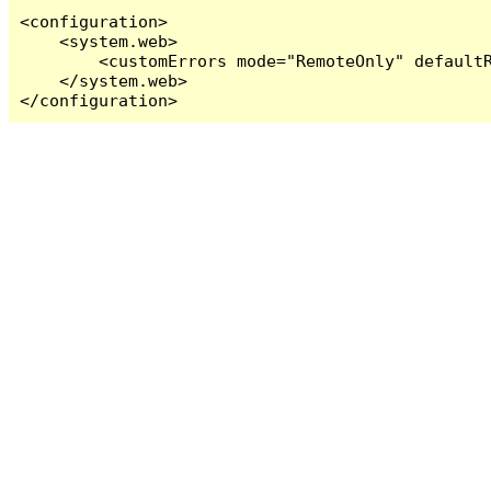
<configuration>

    <system.web>

        <customErrors mode="RemoteOnly" defaultR
    </system.web>

</configuration>