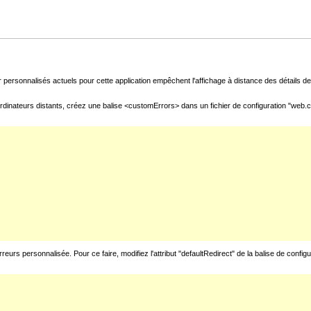
 personnalisés actuels pour cette application empêchent l'affichage à distance des détails de 
rdinateurs distants, créez une balise <customErrors> dans un fichier de configuration "web.con
urs personnalisée. Pour ce faire, modifiez l'attribut "defaultRedirect" de la balise de config