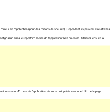
l'erreur de l'application (pour des raisons de sécurité). Cependant, ils peuvent être affichés
fig" situé dans le répertoire racine de l'application Web en cours. Attribuez ensuite la
uration <customErrors> de l'application, de sorte qu'il pointe vers une URL de la page