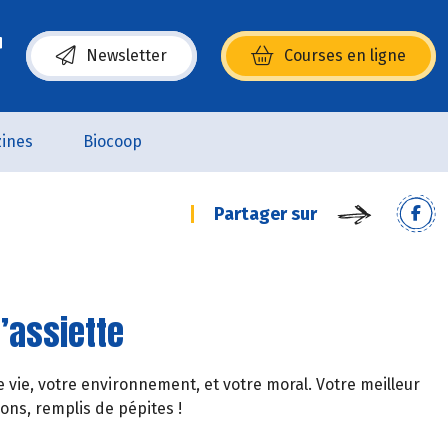
Newsletter
Courses en ligne
(s’ouvre dans une nouvelle fenêtre)
ines
Biocoop
Partager sur
’assiette
ie, votre environnement, et votre moral. Votre meilleur
ons, remplis de pépites !