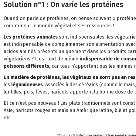
Solution n°1 : On varie les protéines
Quand on parle de protéines, on pense souvent « protéines
compter sur le monde végétal et ses ressources !
Les protéines animales
sont indispensables, les végétarien
est indispensable de complémenter son alimentation avec 
acides aminés présents uniquement dans les produits carn
végétariens ? Il est tout de même
indispensable de conso
poissons différents
, car tous n’apportent pas les mêmes 
En matière de protéines, les végétaux ne sont pas en res
les
légumineuses
. Associés à des céréales (comme le maïs, le
lentilles, pois, fèves, haricots apportent la bonne dose de 
Et ce n’est pas nouveau ! Les plats traditionnels sont const
Asie, haricots rouges et maïs en Amérique latine, blé et po
etc.
*Si vous débutez une alimentation végétarienne