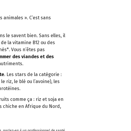
 animales ». C’est sans
s le savent bien. Sans elles, il
de la vitamine B12 ou des
és*. Vous n’êtes pas
mmer des viandes et des
nutriments.
te
. Les stars de la catégorie :
 riz, le blé ou l’avoine), les
protéines.
ruits comme ça : riz et soja en
is chiche en Afrique du Nord,
, parlez-en à un professionnel de santé.