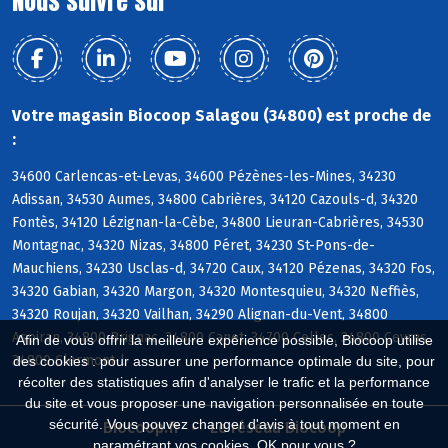
Nous suivre sur
Votre magasin Biocoop Salagou (34800) est proche de
:
34600 Carlencas-et-Levas, 34600 Pézènes-les-Mines, 34230
Adissan, 34530 Aumes, 34800 Cabrières, 34120 Cazouls-d, 34320
Fontès, 34120 Lézignan-la-Cèbe, 34800 Lieuran-Cabrières, 34530
Montagnac, 34320 Nizas, 34800 Péret, 34230 St-Pons-de-
Mauchiens, 34230 Usclas-d, 34720 Caux, 34120 Pézenas, 34320 Fos,
34320 Gabian, 34320 Margon, 34320 Montesquieu, 34320 Neffiès,
34320 Roujan, 34320 Vailhan, 34290 Alignan-du-Vent, 34800
Aspiran, 34800 Brignac, 34800 Canet, 34700 Celles, 34800 Ceyras,
Afin de vous offrir la meilleure expérience possible, Biocoop utilise
34800 Clermont-l
des cookies : pour assurer une performance optimale du site, pour
récolter des statistiques afin d'analyser le trafic et la performance
du site et vous proposer une navigation personnalisée en toute
sécurité. Vous pouvez changer d'avis à tout moment en
Biocoop.fr
Le réseau Biocoop
paramétrant vos cookies. OK pour vous ?