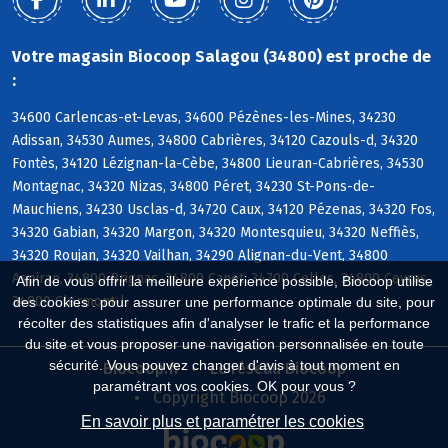
Votre magasin Biocoop Salagou (34800) est proche de
:
34600 Carlencas-et-Levas, 34600 Pézènes-les-Mines, 34230
Adissan, 34530 Aumes, 34800 Cabrières, 34120 Cazouls-d, 34320
Fontès, 34120 Lézignan-la-Cèbe, 34800 Lieuran-Cabrières, 34530
Montagnac, 34320 Nizas, 34800 Péret, 34230 St-Pons-de-
Mauchiens, 34230 Usclas-d, 34720 Caux, 34120 Pézenas, 34320 Fos,
34320 Gabian, 34320 Margon, 34320 Montesquieu, 34320 Neffiès,
34320 Roujan, 34320 Vailhan, 34290 Alignan-du-Vent, 34800
Aspiran, 34800 Brignac, 34800 Canet, 34700 Celles, 34800 Ceyras,
Afin de vous offrir la meilleure expérience possible, Biocoop utilise
34800 Clermont-l
des cookies : pour assurer une performance optimale du site, pour
récolter des statistiques afin d'analyser le trafic et la performance
du site et vous proposer une navigation personnalisée en toute
sécurité. Vous pouvez changer d'avis à tout moment en
Biocoop.fr
Le réseau Biocoop
paramétrant vos cookies. OK pour vous ?
Copyright Biocoop 2026
En savoir plus et paramétrer les cookies