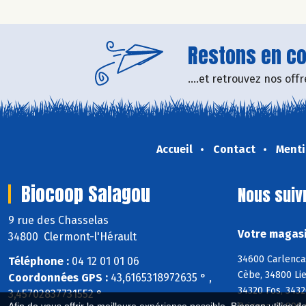
Restons en con
....et retrouvez nos of
Accueil
Contact
Menti
Biocoop Salagou
Nous suiv
9 rue des Chasselas
Votre magasi
34800 Clermont-l'Hérault
34600 Carlenca
Téléphone :
04 12 01 01 06
Cèbe, 34800 Li
Coordonnées GPS :
43,6165318972635 ° ,
34320 Fos, 3432
3,45702837731552 °