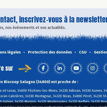
tact, inscrivez-vous à la newsletter
fres, nos événements et nos actualités.
ons légales
Protection des données
CGU
Gestio
re sur
n Biocoop Salagou (34800) est proche de :
s-et-Levas, 34600 Pézènes-les-Mines, 34230 Adissan, 34530 Aumes, 348
euran-Cabrières, 34530 Montagnac, 34320 Nizas, 34800 Péret, 34230 St
0 Gabian, 34320 Margon, 34320 Montesquieu, 34320 Neffiès, 34320 Rouj