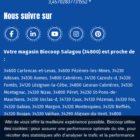
3,45702837731552 °
Nous suivre sur
Votre magasin Biocoop Salagou (34800) est proche de
:
34600 Carlencas-et-Levas, 34600 Pézènes-les-Mines, 34230
Adissan, 34530 Aumes, 34800 Cabrières, 34120 Cazouls-d, 34320
Fontès, 34120 Lézignan-la-Cèbe, 34800 Lieuran-Cabrières, 34530
Montagnac, 34320 Nizas, 34800 Péret, 34230 St-Pons-de-
Mauchiens, 34230 Usclas-d, 34720 Caux, 34120 Pézenas, 34320 Fos,
34320 Gabian, 34320 Margon, 34320 Montesquieu, 34320 Neffiès,
34320 Roujan, 34320 Vailhan, 34290 Alignan-du-Vent, 34800
Aspiran, 34800 Brignac, 34800 Canet, 34700 Celles, 34800 Ceyras,
Afin de vous offrir la meilleure expérience possible, Biocoop utilise
34800 Clermont-l
des cookies : pour assurer une performance optimale du site, pour
récolter des statistiques afin d'analyser le trafic et la performance