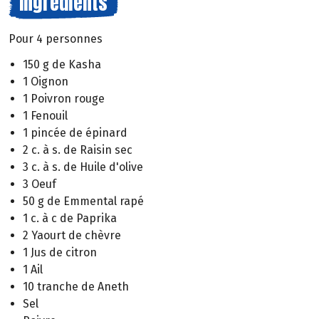
Ingrédients
Pour 4 personnes
150 g de Kasha
1 Oignon
1 Poivron rouge
1 Fenouil
1 pincée de épinard
2 c. à s. de Raisin sec
3 c. à s. de Huile d'olive
3 Oeuf
50 g de Emmental rapé
1 c. à c de Paprika
2 Yaourt de chèvre
1 Jus de citron
1 Ail
10 tranche de Aneth
Sel