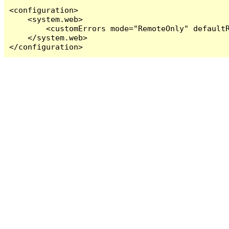
<configuration>

    <system.web>

        <customErrors mode="RemoteOnly" defaultR
    </system.web>

</configuration>