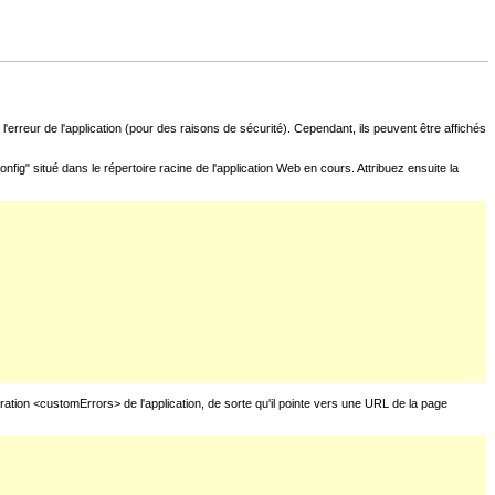
l'erreur de l'application (pour des raisons de sécurité). Cependant, ils peuvent être affichés
fig" situé dans le répertoire racine de l'application Web en cours. Attribuez ensuite la
uration <customErrors> de l'application, de sorte qu'il pointe vers une URL de la page