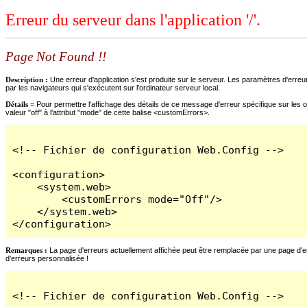
Erreur du serveur dans l'application '/'.
Page Not Found !!
Description :
Une erreur d'application s'est produite sur le serveur. Les paramètres d'erreur
par les navigateurs qui s'exécutent sur l'ordinateur serveur local.
Détails =
Pour permettre l'affichage des détails de ce message d'erreur spécifique sur les o
valeur "off" à l'attribut "mode" de cette balise <customErrors>.
<!-- Fichier de configuration Web.Config -->

<configuration>

    <system.web>

        <customErrors mode="Off"/>

    </system.web>

</configuration>
Remarques :
La page d'erreurs actuellement affichée peut être remplacée par une page d'erre
d'erreurs personnalisée !
<!-- Fichier de configuration Web.Config -->
