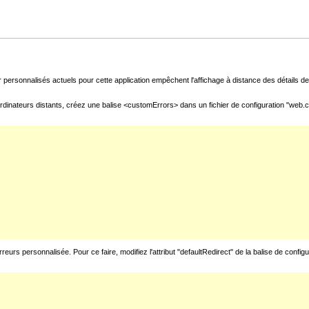
 personnalisés actuels pour cette application empêchent l'affichage à distance des détails de 
rdinateurs distants, créez une balise <customErrors> dans un fichier de configuration "web.con
urs personnalisée. Pour ce faire, modifiez l'attribut "defaultRedirect" de la balise de config