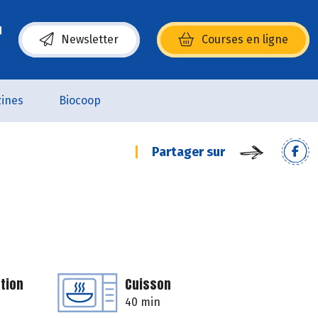
Newsletter
Courses en ligne
(s’ouvre dans une nouvelle fenêtre)
ines
Biocoop
Partager sur
tion
Cuisson
40 min