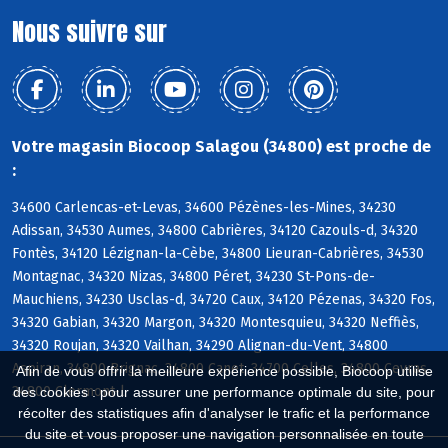
Nous suivre sur
Votre magasin Biocoop Salagou (34800) est proche de
:
34600 Carlencas-et-Levas, 34600 Pézènes-les-Mines, 34230
Adissan, 34530 Aumes, 34800 Cabrières, 34120 Cazouls-d, 34320
Fontès, 34120 Lézignan-la-Cèbe, 34800 Lieuran-Cabrières, 34530
Montagnac, 34320 Nizas, 34800 Péret, 34230 St-Pons-de-
Mauchiens, 34230 Usclas-d, 34720 Caux, 34120 Pézenas, 34320 Fos,
34320 Gabian, 34320 Margon, 34320 Montesquieu, 34320 Neffiès,
34320 Roujan, 34320 Vailhan, 34290 Alignan-du-Vent, 34800
Aspiran, 34800 Brignac, 34800 Canet, 34700 Celles, 34800 Ceyras,
Afin de vous offrir la meilleure expérience possible, Biocoop utilise
34800 Clermont-l
des cookies : pour assurer une performance optimale du site, pour
récolter des statistiques afin d'analyser le trafic et la performance
du site et vous proposer une navigation personnalisée en toute