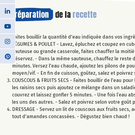
Préparation
de la
recette
Faites bouillir la quantité d'eau indiquée dans vos ingr
LÉGUMES & POULET - Lavez, épluchez et coupez en cubes 
sauteuse ou grande casserole, faites chauffer la moitié d
Réservez. - Dans la même sauteuse, chauffez le reste de 
minutes. Versez l'eau chaude, ajoutez les pilons de poul
moyen/vif. - En fin de cuisson, goûtez, salez et poivrez 
COUSCOUS & FRUITS SECS - Faites bouillir de l'eau pour 
les raisins secs puis ajoutez ce mélange dans un saladi
couvrez et laissez gonfler 5 minutes. - Une fois l’eau a
les uns des autres. - Salez et poivrez selon votre goû
DRESSAGE - Servez un lit de couscous aux fruits secs,
tout d'amandes concassées. - Dégustez bien chaud !