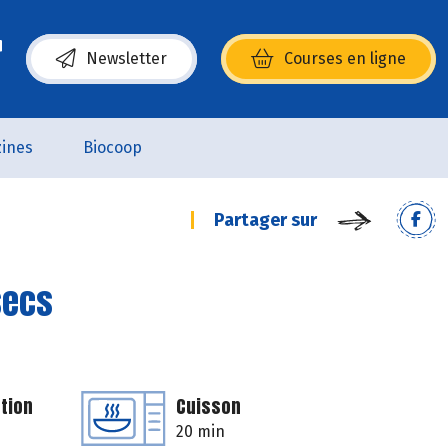
Newsletter
Courses en ligne
(s’ouvre dans une nouvelle fenêtre)
ines
Biocoop
Partager sur
secs
tion
Cuisson
20 min