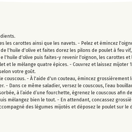
édients.
les carottes ainsi que les navets. - Pelez et émincez l'oign
e l'huile d'olive et faites dorez les pilons de poulet à feu vif
l'huile d'olive puis faites-y revenir l'oignon, les carottes e
et et le mélange quatre épices. - Couvrez et laissez mijoter 
selon votre goût.
le couscous. - À l'aide d'un couteau, émincez grossièrement l
er. - Dans ce même saladier, versez le couscous, l’eau bouill
bsorbée, à l’aide d’une fourchette, égrenez le couscous afin d
t puis mélangez bien le tout. - En attendant, concassez gross
 accompagné des légumes mijotés et déposez le poulet sur le 