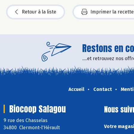
Retour à la liste
Imprimer la recette
Restons en con
....et retrouvez nos of
Accueil
Contact
Menti
Biocoop Salagou
Nous suiv
9 rue des Chasselas
Votre magasi
34800 Clermont-l'Hérault