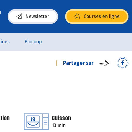
Newsletter
Courses en ligne
(s’ouvre dans une nouvelle fenêtre)
ines
Biocoop
Partager sur
tion
Cuisson
13 min