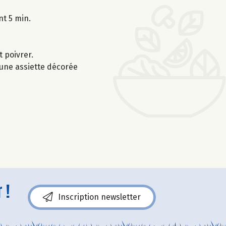
nt 5 min.
 poivrer.
 une assiette décorée
 !
Inscription newsletter