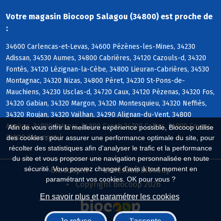
Votre magasin Biocoop Salagou (34800) est proche de
:
34600 Carlencas-et-Levas, 34600 Pézènes-les-Mines, 34230
Adissan, 34530 Aumes, 34800 Cabrières, 34120 Cazouls-d, 34320
Fontès, 34120 Lézignan-la-Cèbe, 34800 Lieuran-Cabrières, 34530
Montagnac, 34320 Nizas, 34800 Péret, 34230 St-Pons-de-
Mauchiens, 34230 Usclas-d, 34720 Caux, 34120 Pézenas, 34320 Fos,
34320 Gabian, 34320 Margon, 34320 Montesquieu, 34320 Neffiès,
34320 Roujan, 34320 Vailhan, 34290 Alignan-du-Vent, 34800
Aspiran, 34800 Brignac, 34800 Canet, 34700 Celles, 34800 Ceyras,
Afin de vous offrir la meilleure expérience possible, Biocoop utilise
34800 Clermont-l
des cookies : pour assurer une performance optimale du site, pour
récolter des statistiques afin d'analyser le trafic et la performance
du site et vous proposer une navigation personnalisée en toute
sécurité. Vous pouvez changer d'avis à tout moment en
Biocoop.fr
Le réseau Biocoop
paramétrant vos cookies. OK pour vous ?
Copyright Biocoop 2026
En savoir plus et paramétrer les cookies