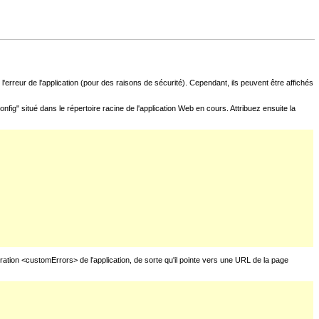
l'erreur de l'application (pour des raisons de sécurité). Cependant, ils peuvent être affichés
fig" situé dans le répertoire racine de l'application Web en cours. Attribuez ensuite la
uration <customErrors> de l'application, de sorte qu'il pointe vers une URL de la page