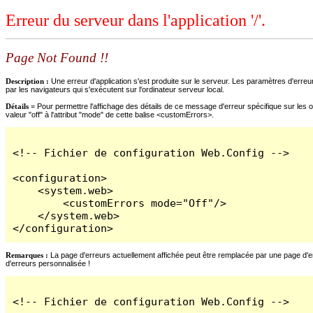
Erreur du serveur dans l'application '/'.
Page Not Found !!
Description :
Une erreur d'application s'est produite sur le serveur. Les paramètres d'erreur
par les navigateurs qui s'exécutent sur l'ordinateur serveur local.
Détails =
Pour permettre l'affichage des détails de ce message d'erreur spécifique sur les o
valeur "off" à l'attribut "mode" de cette balise <customErrors>.
<!-- Fichier de configuration Web.Config -->

<configuration>

    <system.web>

        <customErrors mode="Off"/>

    </system.web>

</configuration>
Remarques :
La page d'erreurs actuellement affichée peut être remplacée par une page d'erre
d'erreurs personnalisée !
<!-- Fichier de configuration Web.Config -->
