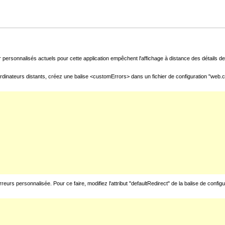
 personnalisés actuels pour cette application empêchent l'affichage à distance des détails de 
rdinateurs distants, créez une balise <customErrors> dans un fichier de configuration "web.con
urs personnalisée. Pour ce faire, modifiez l'attribut "defaultRedirect" de la balise de config