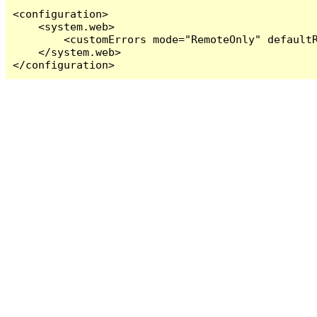
<configuration>

    <system.web>

        <customErrors mode="RemoteOnly" defaultR
    </system.web>

</configuration>