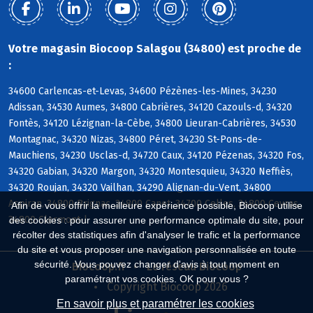
Votre magasin Biocoop Salagou (34800) est proche de
:
34600 Carlencas-et-Levas, 34600 Pézènes-les-Mines, 34230
Adissan, 34530 Aumes, 34800 Cabrières, 34120 Cazouls-d, 34320
Fontès, 34120 Lézignan-la-Cèbe, 34800 Lieuran-Cabrières, 34530
Montagnac, 34320 Nizas, 34800 Péret, 34230 St-Pons-de-
Mauchiens, 34230 Usclas-d, 34720 Caux, 34120 Pézenas, 34320 Fos,
34320 Gabian, 34320 Margon, 34320 Montesquieu, 34320 Neffiès,
34320 Roujan, 34320 Vailhan, 34290 Alignan-du-Vent, 34800
Aspiran, 34800 Brignac, 34800 Canet, 34700 Celles, 34800 Ceyras,
Afin de vous offrir la meilleure expérience possible, Biocoop utilise
34800 Clermont-l
des cookies : pour assurer une performance optimale du site, pour
récolter des statistiques afin d'analyser le trafic et la performance
du site et vous proposer une navigation personnalisée en toute
sécurité. Vous pouvez changer d'avis à tout moment en
Biocoop.fr
Le réseau Biocoop
paramétrant vos cookies. OK pour vous ?
Copyright Biocoop 2026
En savoir plus et paramétrer les cookies