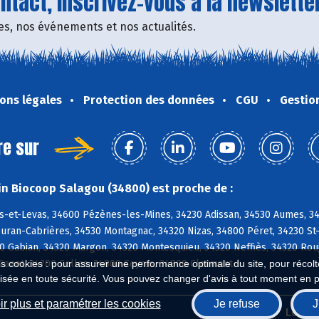
tact, inscrivez-vous à la newsletter
fres, nos événements et nos actualités.
ons légales
Protection des données
CGU
Gestio
re sur
n Biocoop Salagou (34800) est proche de :
s-et-Levas, 34600 Pézènes-les-Mines, 34230 Adissan, 34530 Aumes, 348
euran-Cabrières, 34530 Montagnac, 34320 Nizas, 34800 Péret, 34230 St
0 Gabian, 34320 Margon, 34320 Montesquieu, 34320 Neffiès, 34320 Rouj
Canet, 34700 Celles, 34800 Ceyras, 34800 Clermont-l
es cookies : pour assurer une performance optimale du site, pour récolter
isée en toute sécurité. Vous pouvez changer d'avis à tout moment en 
r plus et paramétrer les cookies
Je refuse
J
Biocoop.fr
Le ré