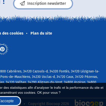
 !
Inscription newsletter
n des cookies
Plan du site
00 Cabrières, 34120 Cazouls-d, 34320 Fontès, 34120 Lézignan-la-
-Pons-de-Mauchiens, 34230 Usclas-d, 34720 Caux, 34120 Pézenas,
an, 34320 Vailhan, 34290 Alignan-du-Vent, 34800 Aspiran, 34800
 des statistiques afin d'analyser le trafic et la performance du site et
paramétrant vos cookies. OK pour vous ?
'accepte
seau Biocoop
Copyright Biocoop 2026