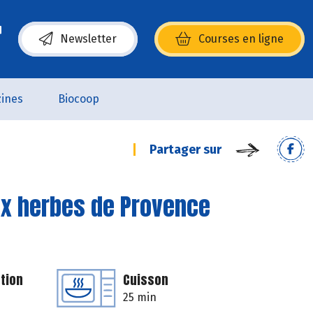
Newsletter
Courses en ligne
(s’ouvre dans une nouvelle fenêtre)
ines
Biocoop
Partager sur
ux herbes de Provence
tion
Cuisson
25 min