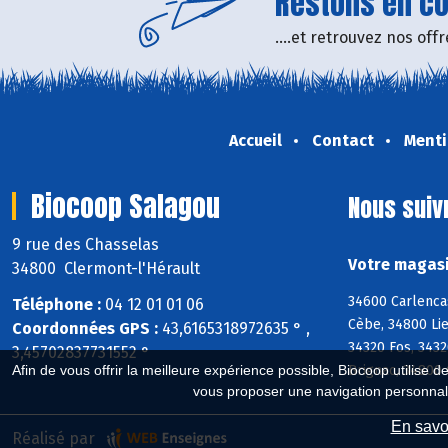
Restons en con
....et retrouvez nos of
Accueil
Contact
Menti
Biocoop Salagou
Nous suiv
9 rue des Chasselas
Votre magasi
34800 Clermont-l'Hérault
34600 Carlenca
Téléphone :
04 12 01 01 06
Cèbe, 34800 Li
Coordonnées GPS :
43,6165318972635 ° ,
34320 Fos, 3432
3,45702837731552 °
Brignac, 34800 
Afin de vous offrir la meilleure expérience possible, Biocoop utilise d
vous proposer une navigation personnal
En savoi
Réalisé par