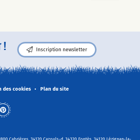
 !
Inscription newsletter
n des cookies
Plan du site
00 Cabrières, 34120 Cazouls-d, 34320 Fontès, 34120 Lézignan-la-