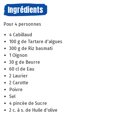
Ingrédients
Pour 4 personnes
4 Cabillaud
100 g de Tartare d'algues
300 g de Riz basmati
1 Oignon
30 g de Beurre
60 cl de Eau
2 Laurier
2 Carotte
Poivre
Sel
4 pincée de Sucre
2 c. à s. de Huile d'olive