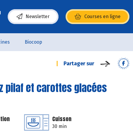
Newsletter
Courses en ligne
(s’ouvre dans une nouvelle fenêtre)
ines
Biocoop
Partager sur
iz pilaf et carottes glacées
tion
Cuisson
30 min