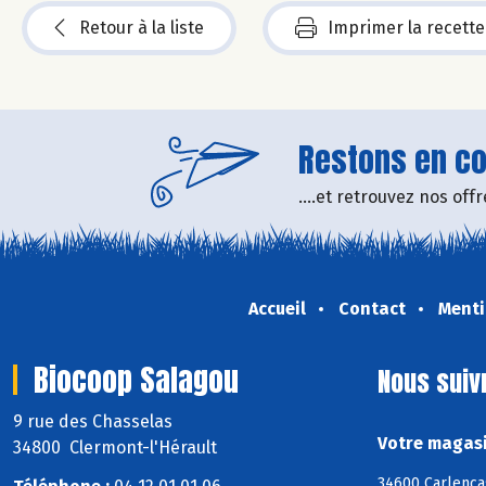
Retour à la liste
Imprimer la recette
Restons en con
....et retrouvez nos of
Accueil
Contact
Menti
Biocoop Salagou
Nous suiv
9 rue des Chasselas
Votre magasi
34800 Clermont-l'Hérault
34600 Carlenca