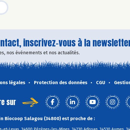
tact, inscrivez-vous à la newsletter
fres, nos événements et nos actualités.
ons légales
Protection des données
CGU
Gestio
re sur
n Biocoop Salagou (34800) est proche de :
s-et-Levas, 34600 Pézènes-les-Mines, 34230 Adissan, 34530 Aumes, 348