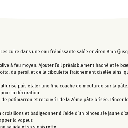
 Les cuire dans une eau frémissante salée environ 8mn (jusqu
 d’olive à feu moyen. Ajouter l’ail préalablement haché et le b
cotta, du persil et de la ciboulette fraichement ciselée ainsi 
ulfurisé puis étaler une fine couche de moutarde sur la pât
 pour la décoration.
s de potimarron et recouvrir de la 2ème pâte brisée. Pincer le
 croisillons et badigeonner à l’aide d’un pinceau le jaune d’
happer la vapeur.
e salade et sa vinaigrette.