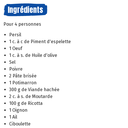
Ingrédients
Pour 4 personnes
Persil
1 c. à c de Piment d'espelette
1 Oeuf
1 c. à s. de Huile d'olive
Sel
Poivre
2 Pâte brisée
1 Potimarron
300 g de Viande hachée
2 c. à s. de Moutarde
100 g de Ricotta
1 Oignon
1 Ail
Ciboulette