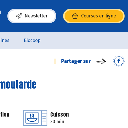
Newsletter
Courses en ligne
(s’ouvre dans une nouvelle fenêtre)
ines
Biocoop
Partager sur
 moutarde
tion
Cuisson
20 min