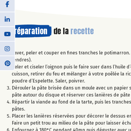
Préparation
de la
recette
Laver, peler et couper en fines tranches le potimarron.
tendres).
Peler et ciseler l’oignon puis le faire suer dans l’huile
cuisson, retirer du feu et mélanger à votre poêlée la ri
poudre d’Espelette. Saler, poivrer.
Dérouler la pâte brisée dans un moule avec un papier s
pâte autour du disque et réserver ces lanières de pâte
Répartir la viande au fond de la tarte, puis les tranche
pâtes.
Placer les lanières réservées pour décorer le dessus en
Faire un petit trou au milieu de la pâte pour laisser éc
Enfournez à 180°C pendant 40mn puis déguster avec un