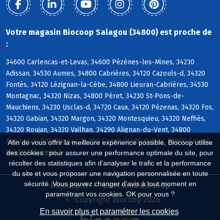
Votre magasin Biocoop Salagou (34800) est proche de
:
34600 Carlencas-et-Levas, 34600 Pézènes-les-Mines, 34230
Adissan, 34530 Aumes, 34800 Cabrières, 34120 Cazouls-d, 34320
Fontès, 34120 Lézignan-la-Cèbe, 34800 Lieuran-Cabrières, 34530
Montagnac, 34320 Nizas, 34800 Péret, 34230 St-Pons-de-
Mauchiens, 34230 Usclas-d, 34720 Caux, 34120 Pézenas, 34320 Fos,
34320 Gabian, 34320 Margon, 34320 Montesquieu, 34320 Neffiès,
34320 Roujan, 34320 Vailhan, 34290 Alignan-du-Vent, 34800
Aspiran, 34800 Brignac, 34800 Canet, 34700 Celles, 34800 Ceyras,
Afin de vous offrir la meilleure expérience possible, Biocoop utilise
34800 Clermont-l
des cookies : pour assurer une performance optimale du site, pour
récolter des statistiques afin d'analyser le trafic et la performance
du site et vous proposer une navigation personnalisée en toute
sécurité. Vous pouvez changer d'avis à tout moment en
Biocoop.fr
Le réseau Biocoop
paramétrant vos cookies. OK pour vous ?
Copyright Biocoop 2026
En savoir plus et paramétrer les cookies