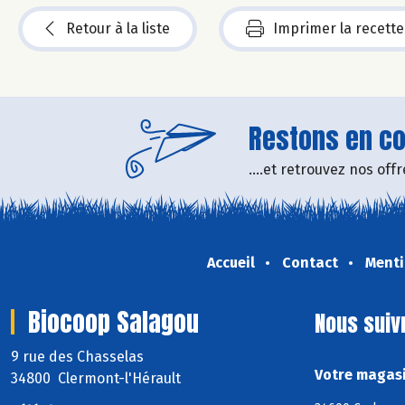
Retour à la liste
Imprimer la recette
Restons en con
....et retrouvez nos of
Accueil
Contact
Menti
Biocoop Salagou
Nous suiv
9 rue des Chasselas
Votre magasi
34800 Clermont-l'Hérault