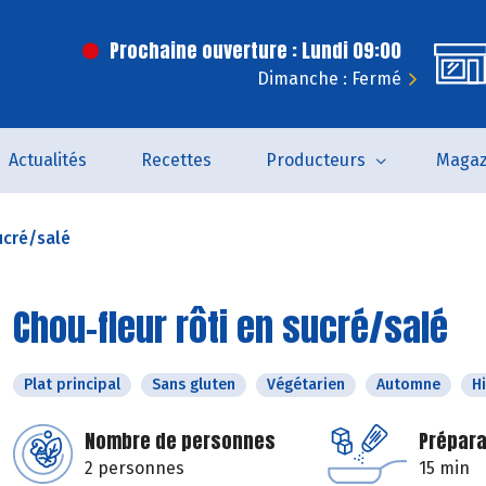
Prochaine ouverture : Lundi 09:00
Dimanche : Fermé
Actualités
Recettes
Producteurs
Magaz
ucré/salé
Chou-fleur rôti en sucré/salé
Plat principal
Sans gluten
Végétarien
Automne
H
Nombre de personnes
Prépara
2 personnes
15 min