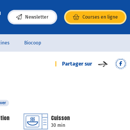
Newsletter
Courses en ligne
(s’ouvre dans une nouvelle fenêtre)
ines
Biocoop
Partager sur
iver
tion
Cuisson
30 min