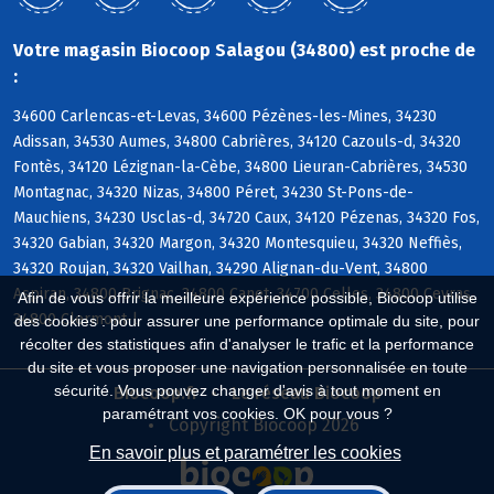
Votre magasin Biocoop Salagou (34800) est proche de
:
34600 Carlencas-et-Levas, 34600 Pézènes-les-Mines, 34230
Adissan, 34530 Aumes, 34800 Cabrières, 34120 Cazouls-d, 34320
Fontès, 34120 Lézignan-la-Cèbe, 34800 Lieuran-Cabrières, 34530
Montagnac, 34320 Nizas, 34800 Péret, 34230 St-Pons-de-
Mauchiens, 34230 Usclas-d, 34720 Caux, 34120 Pézenas, 34320 Fos,
34320 Gabian, 34320 Margon, 34320 Montesquieu, 34320 Neffiès,
34320 Roujan, 34320 Vailhan, 34290 Alignan-du-Vent, 34800
Aspiran, 34800 Brignac, 34800 Canet, 34700 Celles, 34800 Ceyras,
Afin de vous offrir la meilleure expérience possible, Biocoop utilise
34800 Clermont-l
des cookies : pour assurer une performance optimale du site, pour
récolter des statistiques afin d'analyser le trafic et la performance
du site et vous proposer une navigation personnalisée en toute
sécurité. Vous pouvez changer d'avis à tout moment en
Biocoop.fr
Le réseau Biocoop
paramétrant vos cookies. OK pour vous ?
Copyright Biocoop 2026
En savoir plus et paramétrer les cookies