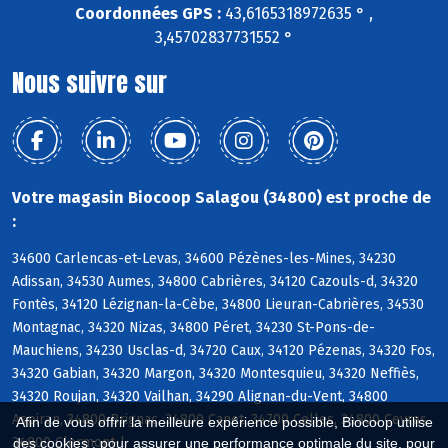
Coordonnées GPS :
43,6165318972635 ° ,
3,45702837731552 °
Nous suivre sur
Votre magasin Biocoop Salagou (34800) est proche de
:
34600 Carlencas-et-Levas, 34600 Pézènes-les-Mines, 34230
Adissan, 34530 Aumes, 34800 Cabrières, 34120 Cazouls-d, 34320
Fontès, 34120 Lézignan-la-Cèbe, 34800 Lieuran-Cabrières, 34530
Montagnac, 34320 Nizas, 34800 Péret, 34230 St-Pons-de-
Mauchiens, 34230 Usclas-d, 34720 Caux, 34120 Pézenas, 34320 Fos,
34320 Gabian, 34320 Margon, 34320 Montesquieu, 34320 Neffiès,
34320 Roujan, 34320 Vailhan, 34290 Alignan-du-Vent, 34800
Aspiran, 34800 Brignac, 34800 Canet, 34700 Celles, 34800 Ceyras,
Afin de vous offrir la meilleure expérience possible, Biocoop utilise
34800 Clermont-l
des cookies : pour assurer une performance optimale du site, pour