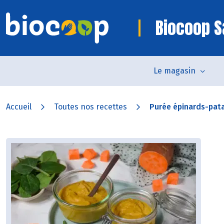
Biocoop S
Le magasin
Accueil
Toutes nos recettes
Purée épinards-pat