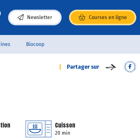
Newsletter
Courses en ligne
(s’ouvre dans une nouvelle fenêtre)
ines
Biocoop
Partager sur
tion
Cuisson
20 min