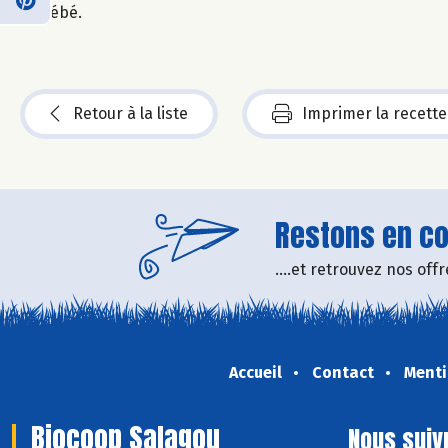
bébé.
Retour à la liste
Imprimer la recette
Restons en con
....et retrouvez nos of
Accueil
Contact
Menti
Biocoop Salagou
Nous suiv