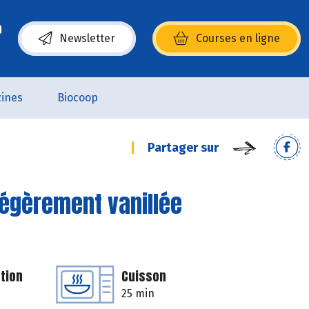
Newsletter
Courses en ligne
(s’ouvre dans une nouvelle fenêtre)
ines
Biocoop
Partager sur
gèrement vanillée
tion
Cuisson
25 min