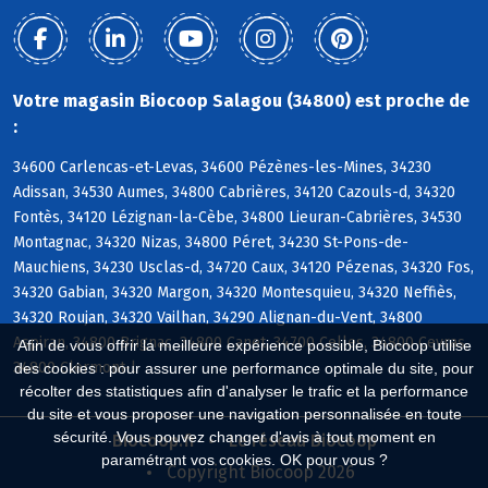
Votre magasin Biocoop Salagou (34800) est proche de
:
34600 Carlencas-et-Levas, 34600 Pézènes-les-Mines, 34230
Adissan, 34530 Aumes, 34800 Cabrières, 34120 Cazouls-d, 34320
Fontès, 34120 Lézignan-la-Cèbe, 34800 Lieuran-Cabrières, 34530
Montagnac, 34320 Nizas, 34800 Péret, 34230 St-Pons-de-
Mauchiens, 34230 Usclas-d, 34720 Caux, 34120 Pézenas, 34320 Fos,
34320 Gabian, 34320 Margon, 34320 Montesquieu, 34320 Neffiès,
34320 Roujan, 34320 Vailhan, 34290 Alignan-du-Vent, 34800
Aspiran, 34800 Brignac, 34800 Canet, 34700 Celles, 34800 Ceyras,
Afin de vous offrir la meilleure expérience possible, Biocoop utilise
34800 Clermont-l
des cookies : pour assurer une performance optimale du site, pour
récolter des statistiques afin d'analyser le trafic et la performance
du site et vous proposer une navigation personnalisée en toute
sécurité. Vous pouvez changer d'avis à tout moment en
Biocoop.fr
Le réseau Biocoop
paramétrant vos cookies. OK pour vous ?
Copyright Biocoop 2026