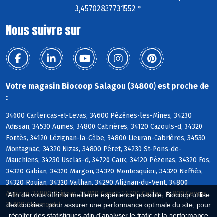
3,45702837731552 °
Nous suivre sur
Votre magasin Biocoop Salagou (34800) est proche de
:
34600 Carlencas-et-Levas, 34600 Pézènes-les-Mines, 34230
Adissan, 34530 Aumes, 34800 Cabrières, 34120 Cazouls-d, 34320
Fontès, 34120 Lézignan-la-Cèbe, 34800 Lieuran-Cabrières, 34530
Montagnac, 34320 Nizas, 34800 Péret, 34230 St-Pons-de-
Mauchiens, 34230 Usclas-d, 34720 Caux, 34120 Pézenas, 34320 Fos,
34320 Gabian, 34320 Margon, 34320 Montesquieu, 34320 Neffiès,
34320 Roujan, 34320 Vailhan, 34290 Alignan-du-Vent, 34800
Aspiran, 34800 Brignac, 34800 Canet, 34700 Celles, 34800 Ceyras,
Afin de vous offrir la meilleure expérience possible, Biocoop utilise
34800 Clermont-l
des cookies : pour assurer une performance optimale du site, pour
récolter des statistiques afin d'analyser le trafic et la performance