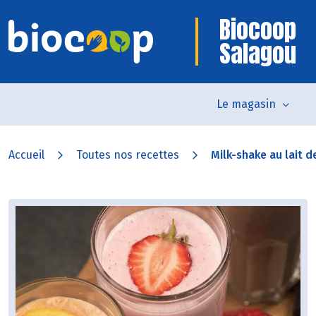
Biocoop
Salagou
Le magasin
Accueil
Toutes nos recettes
Milk-shake au lait de 