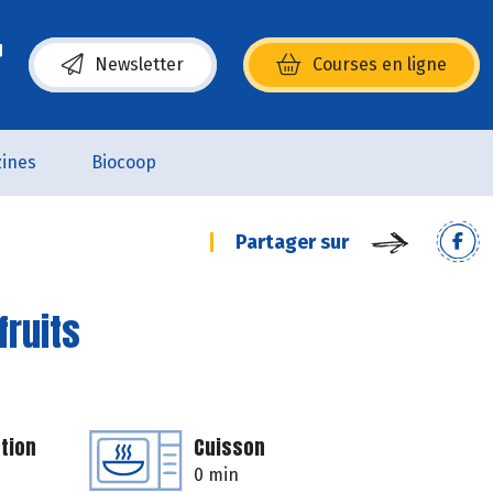
Newsletter
Courses en ligne
(s’ouvre dans une nouvelle fenêtre)
ines
Biocoop
Partager sur
fruits
tion
Cuisson
0 min