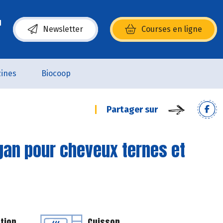
Newsletter
Courses en ligne
(s’ouvre dans une nouvelle fenêtre)
ines
Biocoop
Partager sur
an pour cheveux ternes et
tion
Cuisson