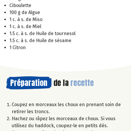
Ciboulette
100 g de Algue
1 c. à s. de Miso
1 c. à s. de Miel
1.5 c. à s. de Huile de tournesol
1.5 c. à s. de Huile de sésame
1 Citron
Préparation
de la
recette
Coupez en morceaux les choux en prenant soin de
retirer les troncs.
Hachez ou râpez les morceaux de choux. Si vous
utilisez du haddock, coupez-le en petits dés.