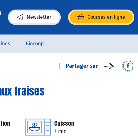
Newsletter
Courses en ligne
(s’ouvre dans une nouvelle fenêtre)
ines
Biocoop
Partager sur
aux fraises
tion
Cuisson
7 min