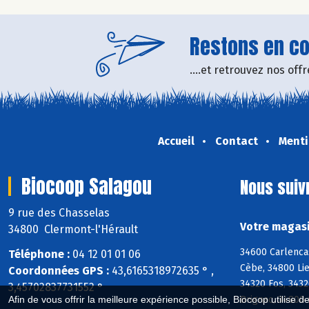
Restons en con
....et retrouvez nos of
Accueil
Contact
Menti
Biocoop Salagou
Nous suiv
9 rue des Chasselas
Votre magasi
34800 Clermont-l'Hérault
34600 Carlenca
Téléphone :
04 12 01 01 06
Cèbe, 34800 Li
Coordonnées GPS :
43,6165318972635 ° ,
34320 Fos, 3432
3,45702837731552 °
Brignac, 34800 
Afin de vous offrir la meilleure expérience possible, Biocoop utilise d