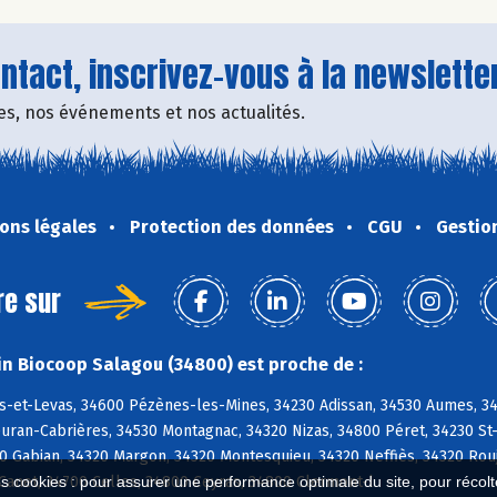
tact, inscrivez-vous à la newsletter
fres, nos événements et nos actualités.
ons légales
Protection des données
CGU
Gestio
re sur
n Biocoop Salagou (34800) est proche de :
s-et-Levas, 34600 Pézènes-les-Mines, 34230 Adissan, 34530 Aumes, 348
euran-Cabrières, 34530 Montagnac, 34320 Nizas, 34800 Péret, 34230 St
0 Gabian, 34320 Margon, 34320 Montesquieu, 34320 Neffiès, 34320 Rouj
Canet, 34700 Celles, 34800 Ceyras, 34800 Clermont-l
es cookies : pour assurer une performance optimale du site, pour récolter