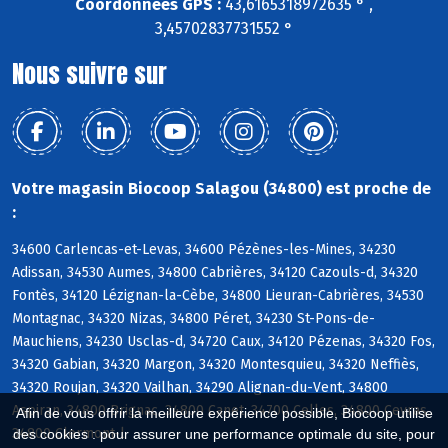
Coordonnées GPS :
43,6165318972635 ° ,
3,45702837731552 °
Nous suivre sur
Votre magasin Biocoop Salagou (34800) est proche de
:
34600 Carlencas-et-Levas, 34600 Pézènes-les-Mines, 34230
Adissan, 34530 Aumes, 34800 Cabrières, 34120 Cazouls-d, 34320
Fontès, 34120 Lézignan-la-Cèbe, 34800 Lieuran-Cabrières, 34530
Montagnac, 34320 Nizas, 34800 Péret, 34230 St-Pons-de-
Mauchiens, 34230 Usclas-d, 34720 Caux, 34120 Pézenas, 34320 Fos,
34320 Gabian, 34320 Margon, 34320 Montesquieu, 34320 Neffiès,
34320 Roujan, 34320 Vailhan, 34290 Alignan-du-Vent, 34800
Aspiran, 34800 Brignac, 34800 Canet, 34700 Celles, 34800 Ceyras,
Afin de vous offrir la meilleure expérience possible, Biocoop utilise
34800 Clermont-l
des cookies : pour assurer une performance optimale du site, pour