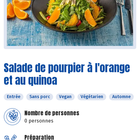
Salade de pourpier à l'orange
et au quinoa
Entrée
Sans porc
Vegan
Végétarien
Automne
Nombre de personnes
0 personnes
Préparation