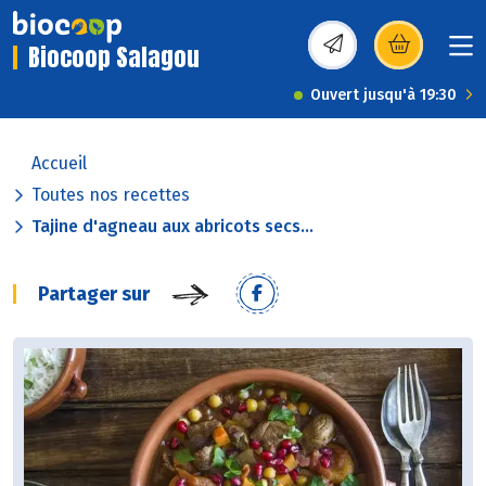
Biocoop Salagou
(s’ouvre dans une nou
Ouvert jusqu'à 19:30
Accueil
Toutes nos recettes
Tajine d'agneau aux abricots secs...
Partager sur