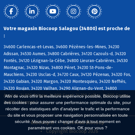
Votre magasin Biocoop Salagou (34800) est proche de
:
34600 Carlencas-et-Levas, 34600 Pézènes-les-Mines, 34230
Adissan, 34530 Aumes, 34800 Cabrières, 34120 Cazouls-d, 34320
Fontès, 34120 Lézignan-la-Cèbe, 34800 Lieuran-Cabrières, 34530
Montagnac, 34320 Nizas, 34800 Péret, 34230 St-Pons-de-
Mauchiens, 34230 Usclas-d, 34720 Caux, 34120 Pézenas, 34320 Fos,
34320 Gabian, 34320 Margon, 34320 Montesquieu, 34320 Neffiès,
34320 Roujan, 34320 Vailhan, 34290 Alignan-du-Vent, 34800
Aspiran, 34800 Brignac, 34800 Canet, 34700 Celles, 34800 Ceyras,
Afin de vous offrir la meilleure expérience possible, Biocoop utilise
34800 Clermont-l
des cookies : pour assurer une performance optimale du site, pour
récolter des statistiques afin d'analyser le trafic et la performance
du site et vous proposer une navigation personnalisée en toute
sécurité. Vous pouvez changer d'avis à tout moment en
Biocoop.fr
Le réseau Biocoop
paramétrant vos cookies. OK pour vous ?
Copyright Biocoop 2026