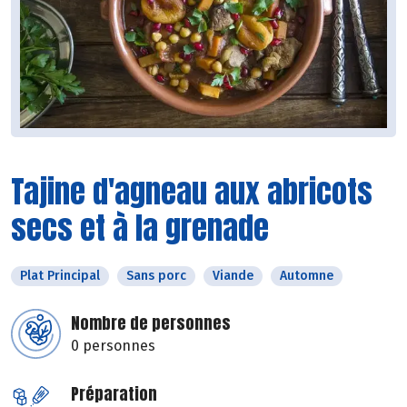
Tajine d'agneau aux abricots
secs et à la grenade
Plat Principal
Sans porc
Viande
Automne
Nombre de personnes
0 personnes
Préparation