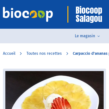
Biocoop
Salagou
Le magasin
Accueil
Toutes nos recettes
Carpaccio d'ananas