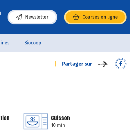
Newsletter
Courses en ligne
(s’ouvre dans une nouvelle fenêtre)
ines
Biocoop
Partager sur
tion
Cuisson
10 min