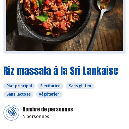
Riz massala à la Sri Lankaise
Plat principal
Flexitarien
Sans gluten
Sans lactose
Végétarien
Nombre de personnes
4 personnes