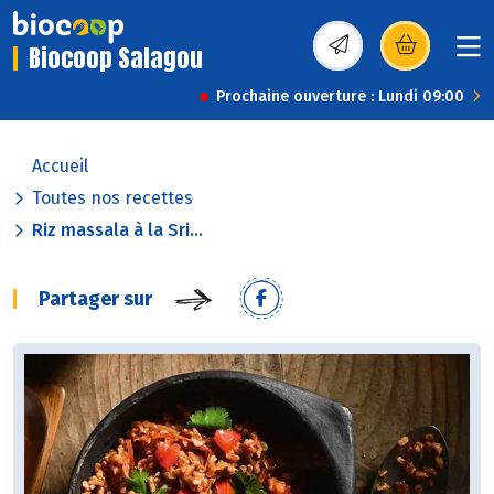
Biocoop Salagou
(s’ouvre dans une nou
Prochaine ouverture : Lundi 09:00
Accueil
Toutes nos recettes
Riz massala à la Sri...
Partager sur