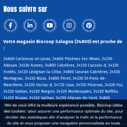
Nous suivre sur
Votre magasin Biocoop Salagou (34800) est proche de
:
34600 Carlencas-et-Levas, 34600 Pézènes-les-Mines, 34230
Adissan, 34530 Aumes, 34800 Cabrières, 34120 Cazouls-d, 34320
Fontès, 34120 Lézignan-la-Cèbe, 34800 Lieuran-Cabrières, 34530
Montagnac, 34320 Nizas, 34800 Péret, 34230 St-Pons-de-
Mauchiens, 34230 Usclas-d, 34720 Caux, 34120 Pézenas, 34320 Fos,
34320 Gabian, 34320 Margon, 34320 Montesquieu, 34320 Neffiès,
34320 Roujan, 34320 Vailhan, 34290 Alignan-du-Vent, 34800
Aspiran, 34800 Brignac, 34800 Canet, 34700 Celles, 34800 Ceyras,
Afin de vous offrir la meilleure expérience possible, Biocoop utilise
34800 Clermont-l
des cookies : pour assurer une performance optimale du site, pour
récolter des statistiques afin d'analyser le trafic et la performance
du site et vous proposer une navigation personnalisée en toute