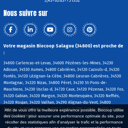
3,45702837731552 °
Nous suivre sur
Votre magasin Biocoop Salagou (34800) est proche de
:
34600 Carlencas-et-Levas, 34600 Pézènes-les-Mines, 34230
Adissan, 34530 Aumes, 34800 Cabrières, 34120 Cazouls-d, 34320
Fontès, 34120 Lézignan-la-Cèbe, 34800 Lieuran-Cabrières, 34530
Montagnac, 34320 Nizas, 34800 Péret, 34230 St-Pons-de-
Mauchiens, 34230 Usclas-d, 34720 Caux, 34120 Pézenas, 34320 Fos,
34320 Gabian, 34320 Margon, 34320 Montesquieu, 34320 Neffiès,
34320 Roujan, 34320 Vailhan, 34290 Alignan-du-Vent, 34800
Aspiran, 34800 Brignac, 34800 Canet, 34700 Celles, 34800 Ceyras,
Afin de vous offrir la meilleure expérience possible, Biocoop utilise
34800 Clermont-l
des cookies : pour assurer une performance optimale du site, pour
récolter des statistiques afin d'analyser le trafic et la performance