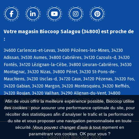
Votre magasin Biocoop Salagou (34800) est proche de
:
34600 Carlencas-et-Levas, 34600 Pézènes-les-Mines, 34230
Adissan, 34530 Aumes, 34800 Cabrières, 34120 Cazouls-d, 34320
Fontès, 34120 Lézignan-la-Cèbe, 34800 Lieuran-Cabrières, 34530
Montagnac, 34320 Nizas, 34800 Péret, 34230 St-Pons-de-
Mauchiens, 34230 Usclas-d, 34720 Caux, 34120 Pézenas, 34320 Fos,
34320 Gabian, 34320 Margon, 34320 Montesquieu, 34320 Neffiès,
34320 Roujan, 34320 Vailhan, 34290 Alignan-du-Vent, 34800
Aspiran, 34800 Brignac, 34800 Canet, 34700 Celles, 34800 Ceyras,
Afin de vous offrir la meilleure expérience possible, Biocoop utilise
34800 Clermont-l
des cookies : pour assurer une performance optimale du site, pour
récolter des statistiques afin d'analyser le trafic et la performance
du site et vous proposer une navigation personnalisée en toute
sécurité. Vous pouvez changer d'avis à tout moment en
Biocoop.fr
Le réseau Biocoop
paramétrant vos cookies. OK pour vous ?
Copyright Biocoop 2026