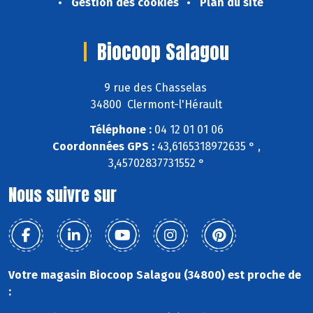
Gestion des cookies
Plan du site
Biocoop Salagou
9 rue des Chasselas
34800 Clermont-l'Hérault
Téléphone :
04 12 01 01 06
Coordonnées GPS :
43,6165318972635 ° ,
3,45702837731552 °
Nous suivre sur
Votre magasin Biocoop Salagou (34800) est proche de
: