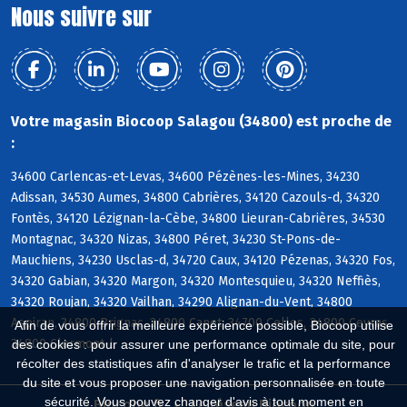
Nous suivre sur
Votre magasin Biocoop Salagou (34800) est proche de
:
34600 Carlencas-et-Levas, 34600 Pézènes-les-Mines, 34230
Adissan, 34530 Aumes, 34800 Cabrières, 34120 Cazouls-d, 34320
Fontès, 34120 Lézignan-la-Cèbe, 34800 Lieuran-Cabrières, 34530
Montagnac, 34320 Nizas, 34800 Péret, 34230 St-Pons-de-
Mauchiens, 34230 Usclas-d, 34720 Caux, 34120 Pézenas, 34320 Fos,
34320 Gabian, 34320 Margon, 34320 Montesquieu, 34320 Neffiès,
34320 Roujan, 34320 Vailhan, 34290 Alignan-du-Vent, 34800
Aspiran, 34800 Brignac, 34800 Canet, 34700 Celles, 34800 Ceyras,
Afin de vous offrir la meilleure expérience possible, Biocoop utilise
34800 Clermont-l
des cookies : pour assurer une performance optimale du site, pour
récolter des statistiques afin d'analyser le trafic et la performance
du site et vous proposer une navigation personnalisée en toute
sécurité. Vous pouvez changer d'avis à tout moment en
Biocoop.fr
Le réseau Biocoop