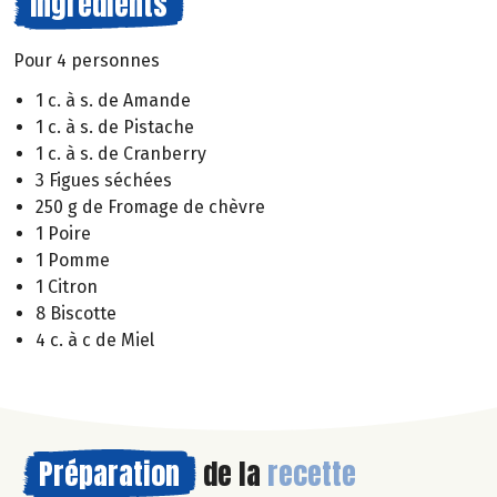
Ingrédients
Pour 4 personnes
1 c. à s. de Amande
1 c. à s. de Pistache
1 c. à s. de Cranberry
3 Figues séchées
250 g de Fromage de chèvre
1 Poire
1 Pomme
1 Citron
8 Biscotte
4 c. à c de Miel
Préparation
de la
recette