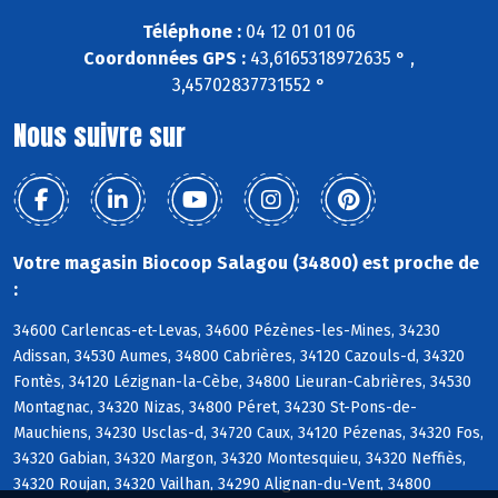
Téléphone :
04 12 01 01 06
Coordonnées GPS :
43,6165318972635 ° ,
3,45702837731552 °
Nous suivre sur
Votre magasin Biocoop Salagou (34800) est proche de
:
34600 Carlencas-et-Levas, 34600 Pézènes-les-Mines, 34230
Adissan, 34530 Aumes, 34800 Cabrières, 34120 Cazouls-d, 34320
Fontès, 34120 Lézignan-la-Cèbe, 34800 Lieuran-Cabrières, 34530
Montagnac, 34320 Nizas, 34800 Péret, 34230 St-Pons-de-
Mauchiens, 34230 Usclas-d, 34720 Caux, 34120 Pézenas, 34320 Fos,
34320 Gabian, 34320 Margon, 34320 Montesquieu, 34320 Neffiès,
34320 Roujan, 34320 Vailhan, 34290 Alignan-du-Vent, 34800