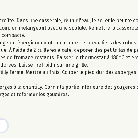
croûte. Dans une casserole, réunir l'eau, le sel et le beurre
n coup en mélangeant avec une spatule. Remettre la casserole 
te compacte.
langeant énergiquement. Incorporer les deux tiers des cubes 
e. À l'aide de 2 cuillères à café, déposer des petits tas de pâ
bes de fromage restants. Baisser le thermostat à 180°C et e
orées. Laisser refroidir sur une grille.
illy ferme. Mettre au frais. Couper le pied dur des asperges p
ges à la chantilly. Garnir la partie inférieure des gougères d
rges et refermer les gougères.