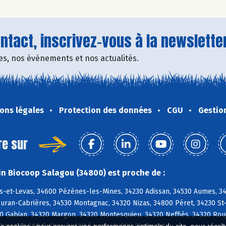
tact, inscrivez-vous à la newsletter
fres, nos événements et nos actualités.
ons légales
Protection des données
CGU
Gestio
re sur
n Biocoop Salagou (34800) est proche de :
s-et-Levas, 34600 Pézènes-les-Mines, 34230 Adissan, 34530 Aumes, 348
euran-Cabrières, 34530 Montagnac, 34320 Nizas, 34800 Péret, 34230 St
0 Gabian, 34320 Margon, 34320 Montesquieu, 34320 Neffiès, 34320 Rouj