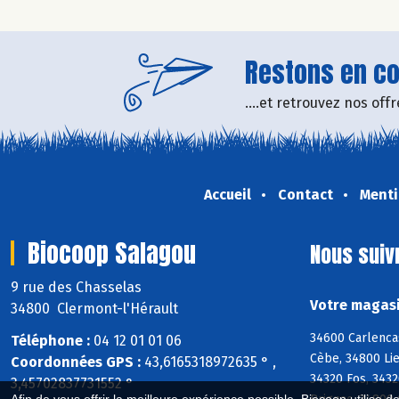
Restons en con
....et retrouvez nos of
Accueil
Contact
Menti
Biocoop Salagou
Nous suiv
9 rue des Chasselas
Votre magasi
34800 Clermont-l'Hérault
34600 Carlenca
Téléphone :
04 12 01 01 06
Cèbe, 34800 Li
Coordonnées GPS :
43,6165318972635 ° ,
34320 Fos, 3432
3,45702837731552 °