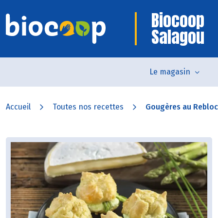
Biocoop
Salagou
Le magasin
Accueil
Toutes nos recettes
Gougères au Rebloch