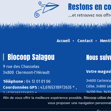
Restons en con
....et retrouvez nos of
Accueil
Contact
Menti
Biocoop Salagou
Nous suiv
9 rue des Chasselas
Votre magasi
34800 Clermont-l'Hérault
34600 Carlenca
Téléphone :
04 12 01 01 06
Cèbe, 34800 Li
Coordonnées GPS :
43,6165318972635 ° ,
34320 Fos, 3432
3,45702837731552 °
Brignac, 34800 
Afin de vous offrir la meilleure expérience possible, Biocoop utilise d
vous proposer une navigation personnal