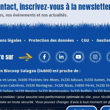
tact, inscrivez-vous à la newsletter
fres, nos événements et nos actualités.
ons légales
Protection des données
CGU
Gestio
re sur
n Biocoop Salagou (34800) est proche de :
s-et-Levas, 34600 Pézènes-les-Mines, 34230 Adissan, 34530 Aumes, 348
euran-Cabrières, 34530 Montagnac, 34320 Nizas, 34800 Péret, 34230 St
0 Gabian, 34320 Margon, 34320 Montesquieu, 34320 Neffiès, 34320 Rouj
Canet, 34700 Celles, 34800 Ceyras, 34800 Clermont-l
es cookies : pour assurer une performance optimale du site, pour récolter
isée en toute sécurité. Vous pouvez changer d'avis à tout moment en 