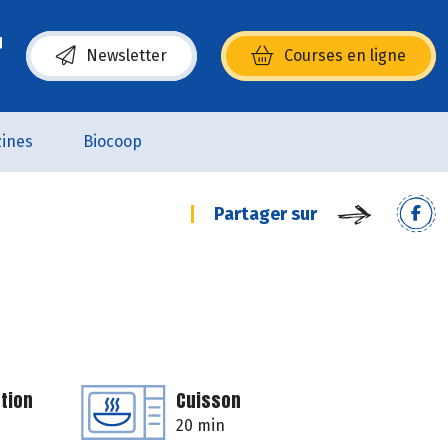
Newsletter
Courses en ligne
(s’ouvre dans une nouvelle fenêtre)
ines
Biocoop
Partager sur
tion
Cuisson
20 min