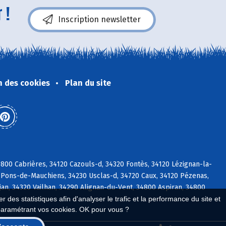
 !
Inscription newsletter
n des cookies
Plan du site
00 Cabrières, 34120 Cazouls-d, 34320 Fontès, 34120 Lézignan-la-
-Pons-de-Mauchiens, 34230 Usclas-d, 34720 Caux, 34120 Pézenas,
an, 34320 Vailhan, 34290 Alignan-du-Vent, 34800 Aspiran, 34800
 des statistiques afin d'analyser le trafic et la performance du site et
paramétrant vos cookies. OK pour vous ?