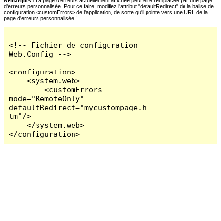
Remarques :
La page d'erreurs actuellement affichée peut être remplacée par une page
d'erreurs personnalisée. Pour ce faire, modifiez l'attribut "defaultRedirect" de la balise de
configuration <customErrors> de l'application, de sorte qu'il pointe vers une URL de la
page d'erreurs personnalisée !
<!-- Fichier de configuration 
Web.Config -->

<configuration>

    <system.web>

        <customErrors 
mode="RemoteOnly" 
defaultRedirect="mycustompage.h
tm"/>

    </system.web>

</configuration>