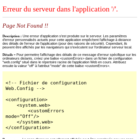
Erreur du serveur dans l'application '/'.
Page Not Found !!
Description :
Une erreur d'application s'est produite sur le serveur. Les paramètres
d'erreur personnalisés actuels pour cette application empêchent l'affichage à distance
des détails de l'erreur de l'application (pour des raisons de sécurité). Cependant, ils
peuvent être affichés par les navigateurs qui s'exécutent sur l'ordinateur serveur local.
Détails =
Pour permettre l'affichage des détails de ce message d'erreur spécifique sur les
ordinateurs distants, créez une balise <customErrors> dans un fichier de configuration
"web.config" situé dans le répertoire racine de l'application Web en cours. Attribuez
ensuite la valeur "off" à l'attribut "mode" de cette balise <customErrors>.
<!-- Fichier de configuration 
Web.Config -->

<configuration>

    <system.web>

        <customErrors 
mode="Off"/>

    </system.web>

</configuration>