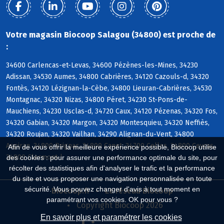
Votre magasin Biocoop Salagou (34800) est proche de
:
34600 Carlencas-et-Levas, 34600 Pézènes-les-Mines, 34230
Adissan, 34530 Aumes, 34800 Cabrières, 34120 Cazouls-d, 34320
Fontès, 34120 Lézignan-la-Cèbe, 34800 Lieuran-Cabrières, 34530
Montagnac, 34320 Nizas, 34800 Péret, 34230 St-Pons-de-
Mauchiens, 34230 Usclas-d, 34720 Caux, 34120 Pézenas, 34320 Fos,
34320 Gabian, 34320 Margon, 34320 Montesquieu, 34320 Neffiès,
34320 Roujan, 34320 Vailhan, 34290 Alignan-du-Vent, 34800
Aspiran, 34800 Brignac, 34800 Canet, 34700 Celles, 34800 Ceyras,
Afin de vous offrir la meilleure expérience possible, Biocoop utilise
34800 Clermont-l
des cookies : pour assurer une performance optimale du site, pour
récolter des statistiques afin d'analyser le trafic et la performance
du site et vous proposer une navigation personnalisée en toute
sécurité. Vous pouvez changer d'avis à tout moment en
Biocoop.fr
Le réseau Biocoop
paramétrant vos cookies. OK pour vous ?
Copyright Biocoop 2026
En savoir plus et paramétrer les cookies