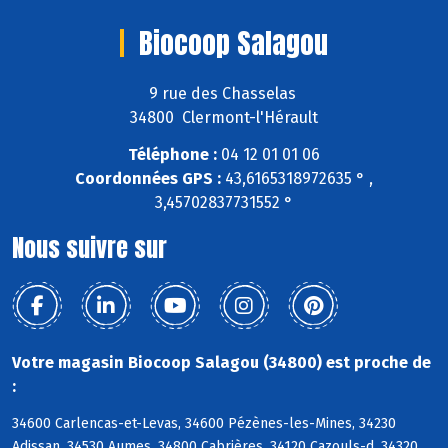
Biocoop Salagou
9 rue des Chasselas
34800 Clermont-l'Hérault
Téléphone :
04 12 01 01 06
Coordonnées GPS :
43,6165318972635 ° ,
3,45702837731552 °
Nous suivre sur
Votre magasin Biocoop Salagou (34800) est proche de
:
34600 Carlencas-et-Levas, 34600 Pézènes-les-Mines, 34230
Adissan, 34530 Aumes, 34800 Cabrières, 34120 Cazouls-d, 34320