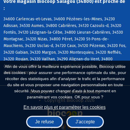
Votre magasin Biocoop Salagou (34800) est proche de
:
34600 Carlencas-et-Levas, 34600 Pézènes-les-Mines, 34230
Adissan, 34530 Aumes, 34800 Cabrières, 34120 Cazouls-d, 34320
Fontès, 34120 Lézignan-la-Cèbe, 34800 Lieuran-Cabrières, 34530
Montagnac, 34320 Nizas, 34800 Péret, 34230 St-Pons-de-
Mauchiens, 34230 Usclas-d, 34720 Caux, 34120 Pézenas, 34320 Fos,
34320 Gabian, 34320 Margon, 34320 Montesquieu, 34320 Neffiès,
34320 Roujan, 34320 Vailhan, 34290 Alignan-du-Vent, 34800
Aspiran, 34800 Brignac, 34800 Canet, 34700 Celles, 34800 Ceyras,
Afin de vous offrir la meilleure expérience possible, Biocoop utilise
34800 Clermont-l
des cookies : pour assurer une performance optimale du site, pour
récolter des statistiques afin d'analyser le trafic et la performance
du site et vous proposer une navigation personnalisée en toute
sécurité. Vous pouvez changer d'avis à tout moment en
Biocoop.fr
Le réseau Biocoop
paramétrant vos cookies. OK pour vous ?
Copyright Biocoop 2026
En savoir plus et paramétrer les cookies
Je refuse
J'accepte
Réalisé par