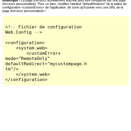
Remarques :
La page d'erreurs actuellement affichée peut être remplacée par une page
d'erreurs personnalisée. Pour ce faire, modifiez l'attribut "defaultRedirect" de la balise de
configuration <customErrors> de l'application, de sorte qu'il pointe vers une URL de la
page d'erreurs personnalisée !
<!-- Fichier de configuration 
Web.Config -->

<configuration>

    <system.web>

        <customErrors 
mode="RemoteOnly" 
defaultRedirect="mycustompage.h
tm"/>

    </system.web>

</configuration>