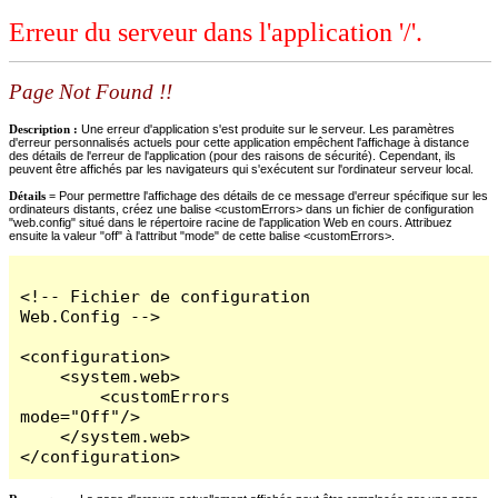
Erreur du serveur dans l'application '/'.
Page Not Found !!
Description :
Une erreur d'application s'est produite sur le serveur. Les paramètres
d'erreur personnalisés actuels pour cette application empêchent l'affichage à distance
des détails de l'erreur de l'application (pour des raisons de sécurité). Cependant, ils
peuvent être affichés par les navigateurs qui s'exécutent sur l'ordinateur serveur local.
Détails =
Pour permettre l'affichage des détails de ce message d'erreur spécifique sur les
ordinateurs distants, créez une balise <customErrors> dans un fichier de configuration
"web.config" situé dans le répertoire racine de l'application Web en cours. Attribuez
ensuite la valeur "off" à l'attribut "mode" de cette balise <customErrors>.
<!-- Fichier de configuration 
Web.Config -->

<configuration>

    <system.web>

        <customErrors 
mode="Off"/>

    </system.web>

</configuration>