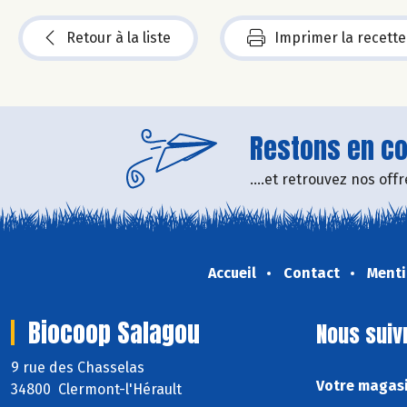
Retour à la liste
Imprimer la recette
Restons en con
....et retrouvez nos of
Accueil
Contact
Menti
Biocoop Salagou
Nous suiv
9 rue des Chasselas
Votre magasi
34800 Clermont-l'Hérault