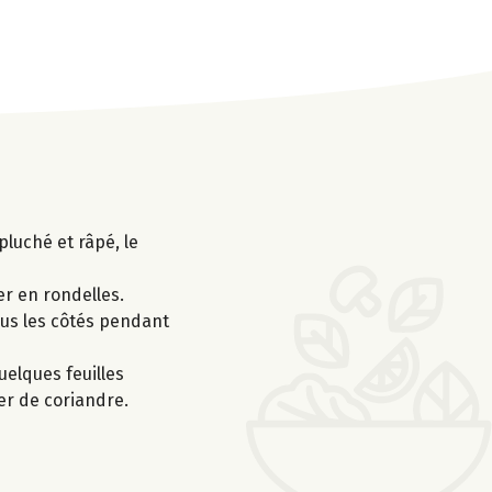
pluché et râpé, le
er en rondelles.
tous les côtés pendant
uelques feuilles
mer de coriandre.