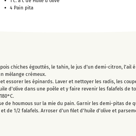
1 c. à c de Huile d'olive
4 Pain pita
ois chiches égouttés, le tahin, le jus d'un demi-citron, l'ail é
r un mélange crémeux.
et essorer les épinards. Laver et nettoyer les radis, les coup
huile d'olive dans une poêle et y faire revenir les falafels de 
 180°C.
e de houmous sur la mie du pain. Garnir les demi-pitas de q
t de 1/2 falafels. Arroser d'un filet d'huile d'olive et parse