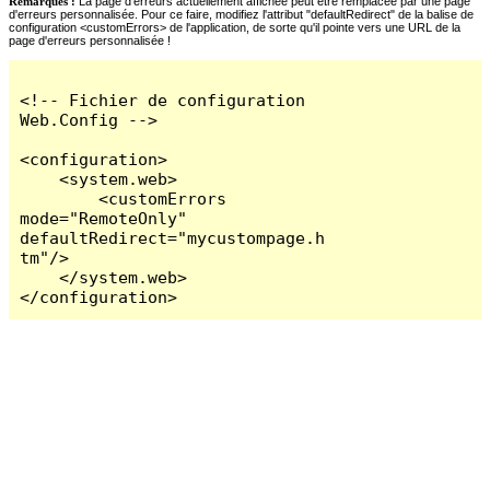
Remarques :
La page d'erreurs actuellement affichée peut être remplacée par une page
d'erreurs personnalisée. Pour ce faire, modifiez l'attribut "defaultRedirect" de la balise de
configuration <customErrors> de l'application, de sorte qu'il pointe vers une URL de la
page d'erreurs personnalisée !
<!-- Fichier de configuration 
Web.Config -->

<configuration>

    <system.web>

        <customErrors 
mode="RemoteOnly" 
defaultRedirect="mycustompage.h
tm"/>

    </system.web>

</configuration>