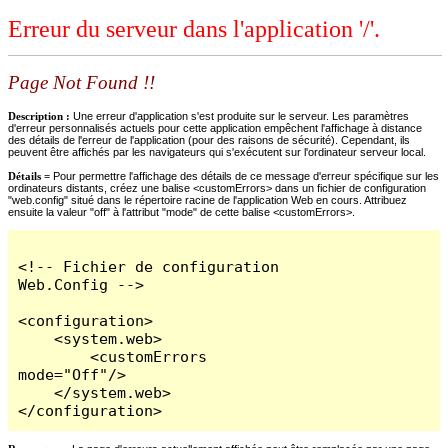
Erreur du serveur dans l'application '/'.
Page Not Found !!
Description :
Une erreur d'application s'est produite sur le serveur. Les paramètres
d'erreur personnalisés actuels pour cette application empêchent l'affichage à distance
des détails de l'erreur de l'application (pour des raisons de sécurité). Cependant, ils
peuvent être affichés par les navigateurs qui s'exécutent sur l'ordinateur serveur local.
Détails =
Pour permettre l'affichage des détails de ce message d'erreur spécifique sur les
ordinateurs distants, créez une balise <customErrors> dans un fichier de configuration
"web.config" situé dans le répertoire racine de l'application Web en cours. Attribuez
ensuite la valeur "off" à l'attribut "mode" de cette balise <customErrors>.
<!-- Fichier de configuration 
Web.Config -->

<configuration>

    <system.web>

        <customErrors 
mode="Off"/>

    </system.web>

</configuration>